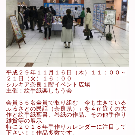
平成２９年１１月１６日（木）１１：００～
２１日（火）１６：００
シルキア奈良１階イベント広場
主催：絵手紙楽しもう会
会員３６名全員で取り組む「今も生きている
ふるさとの民話（奈良県）」を４ｍ近くの大
作と絵手紙葉書、巻紙の作品、その他手作り
雑貨等の展示。
特に２０１８年手作りカレンダーに注目して
下さい！！作品多数です。