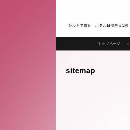
シルキア奈良 ホテル日航奈良1階・2階 J
トップページ
イ
sitemap