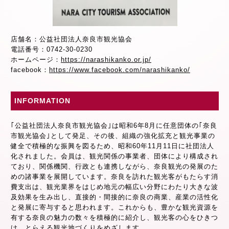
店舗名：公益社団法人奈良市観光協会
電話番号：0742-30-0230
ホームページ：
https://narashikanko.or.jp/
facebook：
https://www.facebook.com/narashikanko/
INFORMATION
｢公益社団法人奈良市観光協会｣は昭和6年8月に任意団体の｢奈良
市観光協会｣として発足、その後、組織の強化拡充と観光事業の
健全で積極的な振興を図るため、昭和60年11月11日に社団法人
化されました。会員は、観光関係の事業者、団体により構成され
ており、関係機関、行政とも連携しながら、奈良観光の発展のた
めの諸事業を展開しています。奈良を訪れた観光客がもたらす消
費支出は、観光業界をはじめ地元の幅広い分野にわたり大きな波
及効果を生み出し、直接的・間接的に奈良の商業、産業の活性化
と発展に寄与すると思われます。これからも、豊かな観光資源を
有する奈良の魅力の数々を積極的に紹介し、観光客の心をひきつ
け、とらえる観光地づくりをめざします。