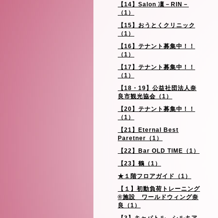
【14】Salon 凜－RIN－
（1）
【15】おうとくクリニック
（1）
【16】テナント募集中！！
（1）
【17】テナント募集中！！
（1）
【18・19】公益社団法人奈
良市観光協会（1）
【20】テナント募集中！！
（1）
【21】Eternal Best
Paretner（1）
【22】Bar OLD TIME（1）
【23】鶴（1）
★１階フロアガイド（1）
【１】初動負荷トレーニング
®施設 ワールドウィング奈
良（1）