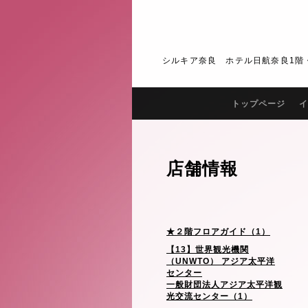
シルキア奈良 ホテル日航奈良1階・2階 J
トップページ
イ
店舗情報
★２階フロアガイド（1）
【13】世界観光機関
（UNWTO） アジア太平洋
センター
一般財団法人アジア太平洋観
光交流センター（1）