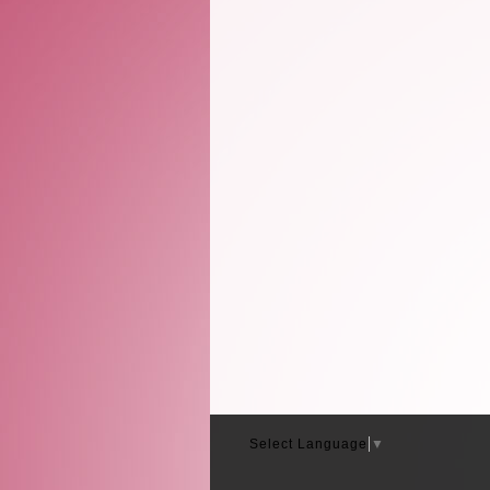
Select Language
▼