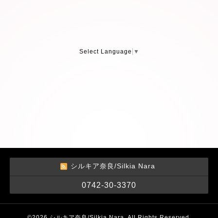
Select Language
▼
シルキア奈良/Silkia Nara
0742-30-3370
©2026
シルキア奈良/Silkia Nara
. All Rights Reserved.