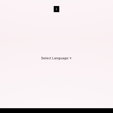
1
Select Language
▼