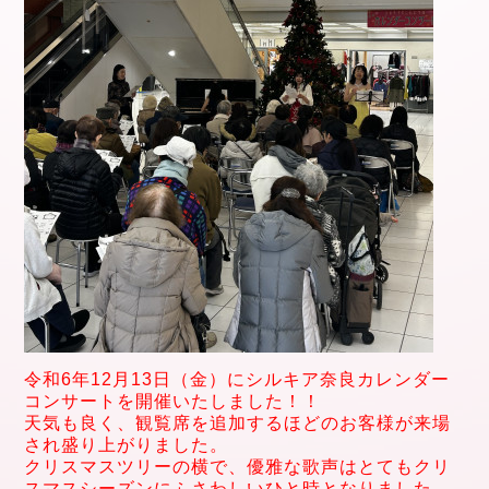
令和6年12
月13日（金）に
シルキア奈良カレンダー
コンサートを開催
いたしました！！
天気も良く、観覧席を追加するほどのお客様が来場
され盛り上がりました。
クリスマスツリーの横で、優雅な歌声はとてもクリ
スマスシーズンにふさわしいひと時となりました。