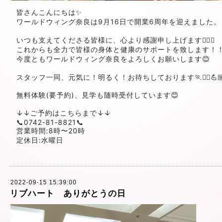
皆さんこんにちは✨
ワールドウィング奈良は9月16日で開業6周年を迎えました。
いつも支えてくださる皆様に、心より感謝申し上げます🙇‍♂️✨
これからも全力で皆様の身体と健康のサポートを致します！
今度ともワールドウィング奈良をよろしくお願いします😊
スタッフ一同、元気に！明るく！お待ちしております🏃🏃‍♀️💪
無料体験(要予約)、見学も随時受付しています😊
↓↓ご予約はこちらまで↓↓
📞0742-81-8821📞
営業時間:8時〜20時
定休日:水曜日
2022-09-15 15:39:00
リブハート ありがとうの日