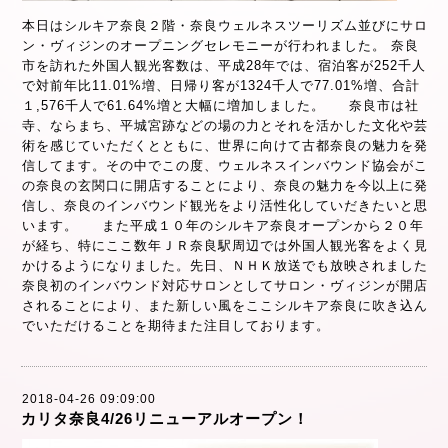
本日はシルキア奈良２階・奈良ウェルネスツーリズム並びにサロ
ン・ヴィジンのオープニングセレモニーが行われました。 奈良
市を訪れた外国人観光客数は、平成28年では、宿泊客が252千人
で対前年比11.01%増、日帰り客が1324千人で77.01%増、合計
１,576千人で61.64%増と大幅に増加しました。 奈良市は社
寺、ならまち、平城宮跡などの場の力とそれを活かした文化や芸
術を感じていただくとともに、世界に向けて古都奈良の魅力を発
信してます。その中でこの度、ウェルネスインバウンド協会がこ
の奈良の玄関口に開店することにより、奈良の魅力を今以上に発
信し、奈良のインバウンド観光をより活性化していだきたいと思
います。 また平成１０年のシルキア奈良オープンから２０年
が経ち、特にここ数年ＪＲ奈良駅周辺では外国人観光客をよく見
かけるようになりました。先日、ＮＨＫ放送でも放映されました
奈良初のインバウンド対応サロンとしてサロン・ヴィジンが開店
されることにより、また新しい風をここシルキア奈良に吹き込ん
でいただけることを期待また注目しております。
2018-04-26 09:09:00
カリタ奈良4/26リニューアルオープン！