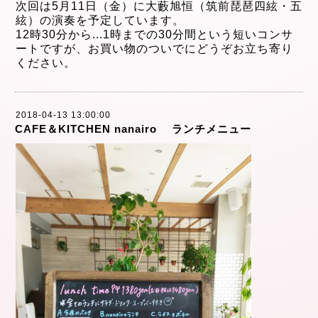
次回は5月11
日（金）に大藪旭恒（筑前琵琶四絃・五
絃）の演奏
を予定しています。
12時30分から
...
1時までの30分間という短
いコンサ
ートですが、
お買い物のついでにどうぞお立ち寄り
ください。
2018-04-13 13:00:00
CAFE＆KITCHEN nanairo ランチメニュー