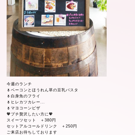
今週のランチ
🌷
ベーコンとほうれん草の豆乳パスタ
🌷
白身魚のフライ
🌷
ヒレカツカレー
...
🌷
マヨコーンピザ
💖
プチ贅沢したい方に
💖
スイーツセット ＋380円
セットアルコールドリンク ＋250円
ご来店お待ちしております