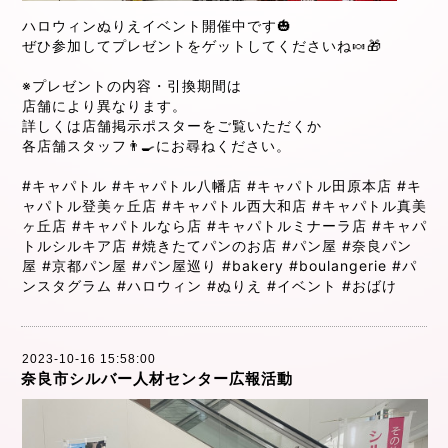
ハロウィンぬりえイベント開催中です🎃
ぜひ参加してプレゼントをゲットしてくださいね🍬🎁
※プレゼントの内容・引換期間は
店舗により異なります。
詳しくは店舗掲示ポスターをご覧いただくか
各店舗スタッフ👨‍🍳にお尋ねください。
#キャパトル
#キャパトル八幡店
#キャパトル田原本店
#キ
ャパトル登美ヶ丘店
#キャパトル西大和店
#キャパトル真美
ヶ丘店
#キャパトルなら店
#キャパトルミナーラ店
#キャパ
トルシルキア店
#焼きたてパンのお店
#パン屋
#奈良パン
屋
#京都パン屋
#パン屋巡り
#bakery
#boulangerie
#パ
ンスタグラム
#ハロウィン
#ぬりえ
#イベント
#おばけ
2023-10-16 15:58:00
奈良市シルバー人材センター広報活動