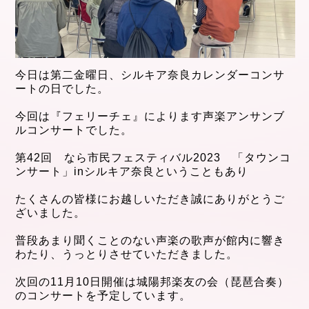
今日は第二金曜日、シルキア奈良カレンダーコンサ
ートの日でした。
今回は『フェリーチェ
』によります声楽アンサンブ
ル
コンサートでした。
第42回 なら市民フェスティバル2023
「タウンコ
ンサート」inシルキア奈良ということもあり
たくさんの皆様にお越しいただき
誠にありがとうご
ざいました。
普段あまり聞くことのない声楽の歌声が
館内に響き
わたり、うっとりさせていただきました。
次回の11月10
日開催は城陽邦楽友の会（琵琶合奏）
の
コン
サートを予定しています。