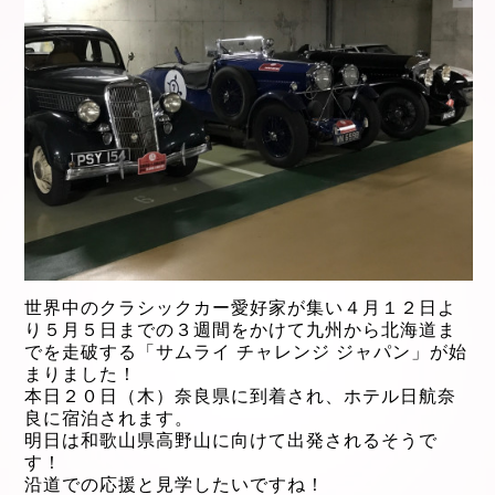
世界中のクラシックカー愛好家が集い４月１２日よ
り５月５日までの３週間をかけて九州から北海道ま
でを走破する「サムライ チャレンジ ジャパン」が始
まりました！
本日２０日（木）奈良県に到着され、ホテル日航奈
良に宿泊されます。
明日は和歌山県高野山に向けて出発されるそうで
す！
沿道での応援と見学したいですね！