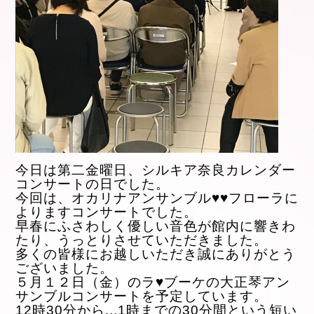
今日は第二金曜日、シルキア奈良カレンダー
コンサートの日でした。
今回は、オカリナアンサンブル♥♥フローラに
よりますコンサートでした。
早春にふさわしく優しい音色が館内に響きわ
たり、うっとりさせていただきました。
多くの皆様にお越しいただき誠にありがとう
ございました。
５月１２日（金）のラ♥ブーケの大正琴アン
サンブルコンサートを予定しています。
12時30分から
...
1時までの30分間という短
い