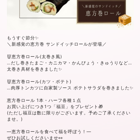
もうすぐ節分✨
＼新感覚の恵方巻 サンドイッチロールが登場／
👹恵方巻ロール(太巻き風)
…だし巻きたまご・カニカマ・かんぴょう・きゅうりなど…
太巻き具材を巻きました✨
👹恵方巻ロール(カツ・ポテト)
…肉厚トンカツに自家製ソース ポテトサラダを巻きました✨
恵方巻ロール 1本・ハーフ各種１点
お買い上げにつき1つ「福豆」をプレゼント🎁
(ただし福豆は数に限りがございます。予めご了承ください
ませ。)
―恵方巻ロールを食べて福を呼ぼう！―
ぜひお試しくださいませ👀