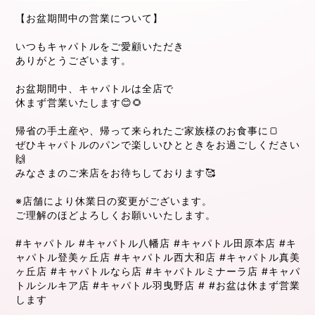
【お盆期間中の営業について】
いつもキャパトルをご愛顧いただき
ありがとうございます。
お盆期間中、キャパトルは全店で
休まず営業いたします😊🌻
帰省の手土産や、帰って来られたご家族様のお食事に🍞
ぜひキャパトルのパンで楽しいひとときをお過ごしください
🙌
みなさまのご来店をお待ちしております🥰
※店舗により休業日の変更がございます。
ご理解のほどよろしくお願いいたします。
#キャパトル
#キャパトル八幡店
#キャパトル田原本店
#キ
ャパトル登美ヶ丘店
#キャパトル西大和店
#キャパトル真美
ヶ丘店
#キャパトルなら店
#キャパトルミナーラ店
#キャパ
トルシルキア店
#キャパトル羽曳野店
#
#お盆は休まず営業
します