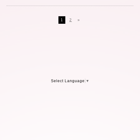
1
2
»
Select Language
▼