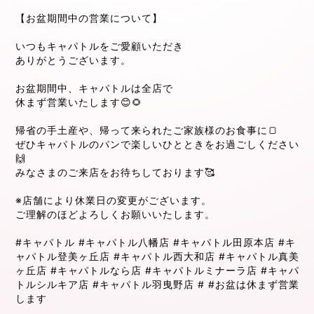
【お盆期間中の営業について】
いつもキャパトルをご愛顧いただき
ありがとうございます。
お盆期間中、キャパトルは全店で
休まず営業いたします😊🌻
帰省の手土産や、帰って来られたご家族様のお食事に🍞
ぜひキャパトルのパンで楽しいひとときをお過ごしください
🙌
みなさまのご来店をお待ちしております🥰
※店舗により休業日の変更がございます。
ご理解のほどよろしくお願いいたします。
#キャパトル
#キャパトル八幡店
#キャパトル田原本店
#キ
ャパトル登美ヶ丘店
#キャパトル西大和店
#キャパトル真美
ヶ丘店
#キャパトルなら店
#キャパトルミナーラ店
#キャパ
トルシルキア店
#キャパトル羽曳野店
#
#お盆は休まず営業
します