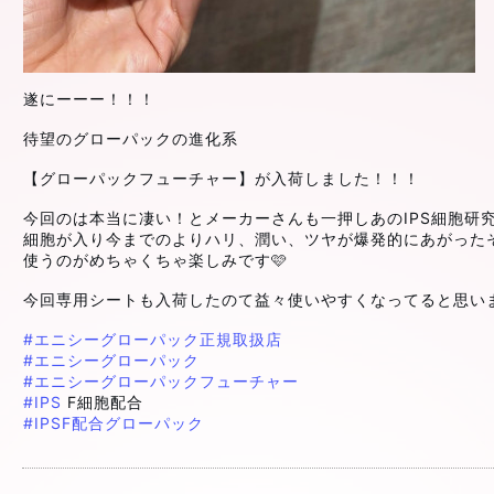
遂にーーー！！！
待望のグローパックの進化系
【グローパックフューチャー】が入荷しました！！！
今回のは本当に凄い！とメーカーさんも一押しあのIPS細胞研究
細胞が入り今までのよりハリ、潤い、ツヤが爆発的にあがった
使うのがめちゃくちゃ楽しみです🩷
今回専用シートも入荷したのて益々使いやすくなってると思いま
#エニシーグローパック正規取扱店
#エニシーグローパック
#エニシーグローパックフューチャー
#IPS
F細胞配合
#IPSF配合グローパック