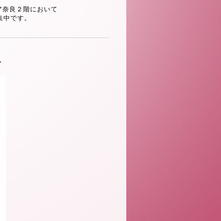
ア奈良２階において
集中です。
て