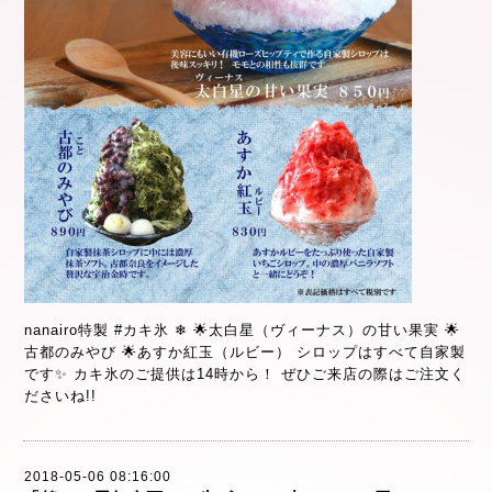
nanairo特製 #カキ氷 ❄ 🌟太白星（ヴィーナス）の甘い果実 🌟
古都のみやび 🌟あすか紅玉（ルビー） シロップはすべて自家製
です✨ カキ氷のご提供は14時から！ ぜひご来店の際はご注文く
ださいね!!
2018-05-06 08:16:00