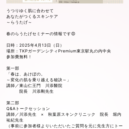
うつりゆく肌に合わせて
あなたがつくるスキンケア
～らうたげ～
春のらうたげセミナーの情報です😍
日時：2025年4月13日（日）
場所：TKPガーデンシティPremium東京駅丸の内中央
参加費無料！
第一部
「春は、あけぼの。
～変化の肌を乗り越える秘訣～」
講師／東山仁王門 川添醫院
院長 川添剛先生
第二部
Q&Aトークセッション
講師／川添先生 × 秋葉原スキンクリニック 院長 堀内
祐紀先生
（事前に参加者様よりいただいたご質問を元に先生方にトー