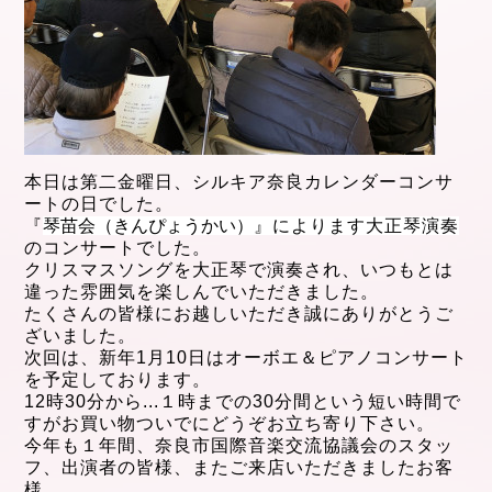
本日
は第二金曜日、シルキア奈良カレンダーコンサ
ートの日でした。
『
琴苗会（きんぴょうかい）
』によります大正琴演奏
のコンサートでした。
クリスマスソングを大正琴で演奏され、いつもとは
違った雰囲気を楽しんでいただきました。
たくさんの皆様にお越しいただき誠にありがとうご
ざいました。
次回は、新年1月10日はオーボエ＆ピアノコンサート
を予定しております。
12時30分から...１時までの30分間という短い時間で
すがお買い物ついでにどうぞお立ち寄り下さい。
今年も１年間、奈良市国際音楽交流協議会のスタッ
フ、出演者の皆様、またご来店いただきましたお客
様、