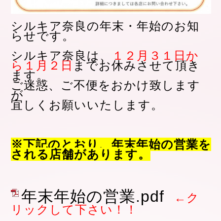
シルキア奈良の年末・年始のお知
らせです。
シルキア奈良は、
１２月３１日か
ら１月２日
まで
お休みさせて頂き
ます。
ご迷惑、ご不便をおかけ致します
が
宜しくお願いいたします。
※下記のとおり、年末年始の営業を
される店舗があります。
年末年始の営業.pdf
←ク
リックして下さい！！