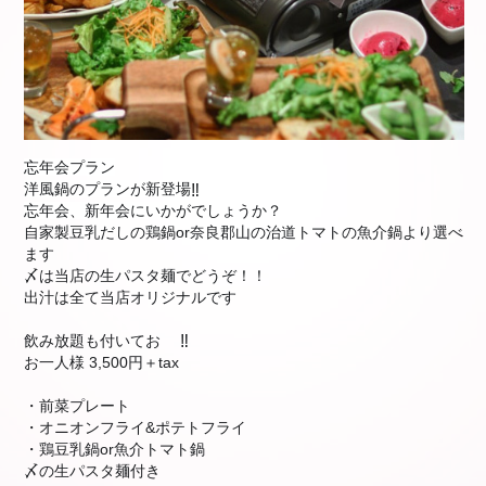
忘年会プラン
🍺
洋風鍋のプランが新登場
‼︎
🍲
忘年会、新年会にいかがでしょうか？
自家製豆乳だしの鶏鍋or奈良郡山の治道トマトの魚介鍋
より選べ
ます
😀
〆は当店の生パスタ麺でどうぞ！！
出汁は全て当店オリジナルです
😄
飲み放題も付いてお
‼︎
🉐
お一人様 3,500円＋tax
・前菜プレート
・オニオンフライ&ポテトフライ
・鶏豆乳鍋or魚介トマト鍋
〆の生パスタ麺付き