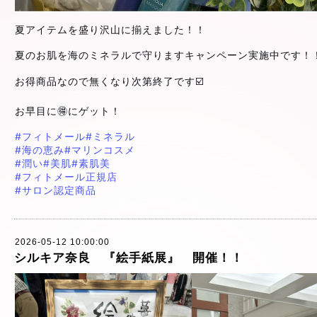
夏アイテムを盛り沢山に揃えました！！
夏のお肌を海のミネラルで守りますキャンペーン実施中です！
お得商品なので無くなり次第終了です☑️
お早目に🉐にゲット！
#フィトメール
#ミネラル
#海の恵み
#マリンコスメ
#潤い
#美肌
#素肌美
#フィトメール正規店
#サロン認定商品
2026-05-12 10:00:00
シルキア奈良 『絵手紙展』 開催！！