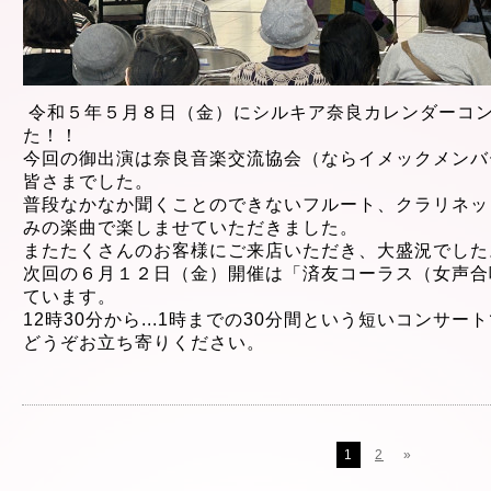
令和５年５
月８日（金）に
シルキア奈良カレンダーコ
た！！
今回の御出演は奈良音楽交流協会（ならイメックメンバ
皆さまでした。
普段なかなか聞くことのできないフルート、クラリネッ
みの楽曲で楽しませていただきました。
またたくさんのお客様にご来店いただき、大盛況でした
次回の６月１２
日（金）開催は「済友コーラス（女声合
ています。
12時30分から
...
1時までの30分間という短
いコンサート
どうぞお立ち寄りください。
1
2
»