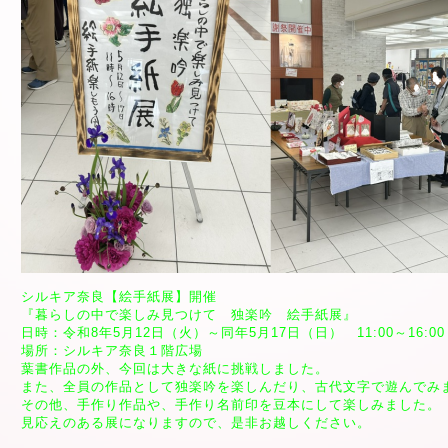
シルキア奈良【絵手紙展】開催
『暮らしの中で楽しみ見つけて 独楽吟 絵手紙展』
日時：令和8年5月12日（火）～同年5月17日（日） 11:00～16:00
場所：シルキア奈良１階広場
葉書作品の外、今回は大きな紙に挑戦しました。
また、全員の作品として独楽吟を楽しんだり、古代文字で遊んでみ
その他、手作り作品や、手作り名前印を豆本にして楽しみました。
見応えのある展になりますので、是非お越しください。