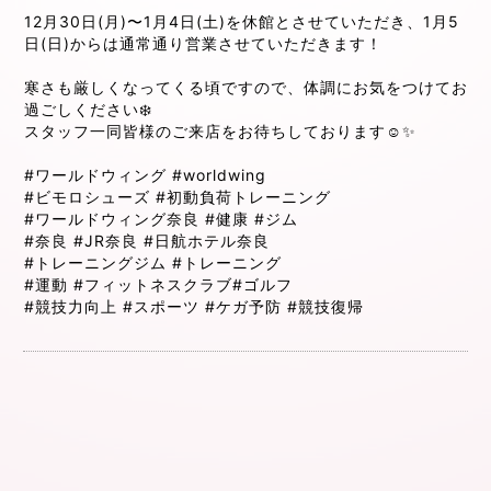
12月30日(月)〜1月4日(土)を休館とさせていただき、1月5
日(日)からは通常通り営業させていただきます！
寒さも厳しくなってくる頃ですので、体調にお気をつけてお
過ごしください❄️
スタッフ一同皆様のご来店をお待ちしております☺️✨
#ワールドウィング
#worldwing
#ビモロシューズ
#初動負荷トレーニング
#ワールドウィング奈良
#健康
#ジム
#奈良
#JR奈良
#日航ホテル奈良
#トレーニングジム
#トレーニング
#運動
#フィットネスクラブ
#ゴルフ
#競技力向上
#スポーツ
#ケガ予防
#競技復帰