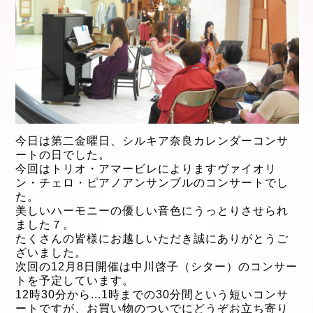
今日は第二金曜日、シルキア奈良カレンダーコンサ
ートの日でした。
今回はトリオ・アマービレによりますヴァイオリ
ン・チェロ・ピアノアンサンブルのコンサートでし
た。
美しいハーモニーの優しい音色にうっとりさせられ
ました７。
たくさんの皆様にお越しいただき
誠にありがとうご
ざいました。
次回の12月8
日開催は中川啓子（シター）
のコンサー
トを予定しています。
12時30分から
...
1時までの30分間という短
いコンサ
ートですが、
お買い物のついでにどうぞお立ち寄り