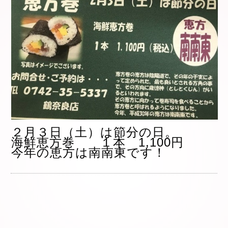
２月３日（土）は節分の日。
海鮮恵方巻 １本 1,100円
今年の恵方は南南東です！