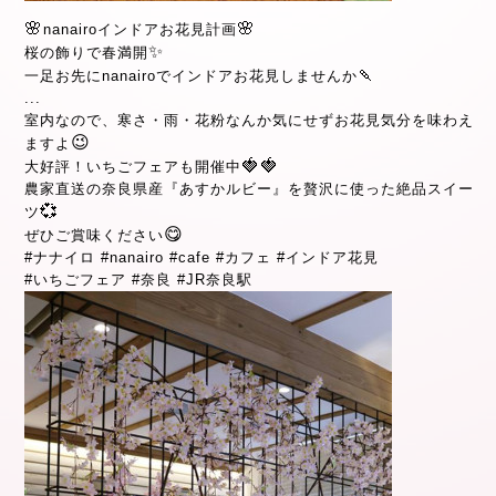
🌸
🌸
nanairoインドアお花見計画
✨
桜の飾りで春満開
🍡
一足お先にnanairoでインドアお花見しませんか
...
室内なので、寒さ・雨・花粉なんか気にせずお花見気分を味わえ
😉
ますよ
🍓
🍓
大好評！いちごフェアも開催中
農家直送の奈良県産『あすかルビー』を贅沢に使った絶品スイー
💞
ツ
😋
ぜひご賞味ください
#
ナナイロ
#
nanairo
#
cafe
#
カフェ
#
インドア花見
#
いちごフェア
#
奈良
#
JR奈良駅