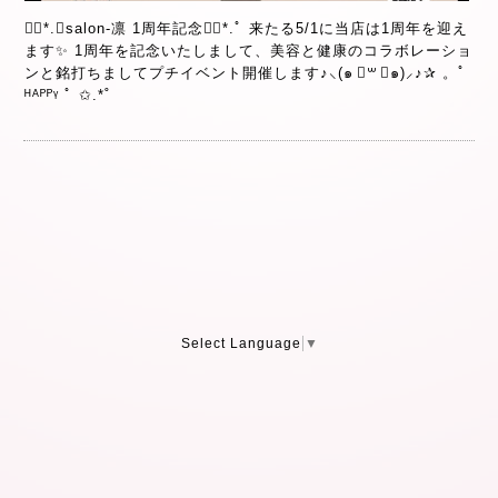
❁⃘*.ﾟsalon-凛 1周年記念❁⃘*.ﾟ 来たる5/1に当店は1周年を迎え
ます✨ 1周年を記念いたしまして、美容と健康のコラボレーショ
ンと銘打ちましてプチイベント開催します♪⸜(๑ ॑꒳ ॑๑)⸝♪✰ 。ﾟ
ᴴᴬᴾᴾᵞ ﾟ ✩.*˚
Select Language
▼