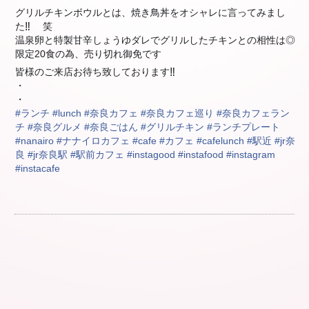
グリルチキンボウルとは、焼き鳥丼をオシャレに言ってみまし
た
笑
‼︎
😁
温泉卵と特製甘辛しょうゆダレでグリルしたチキンとの相性は◎
限定20食の為、売り切れ御免です
😥
皆様のご来店お待ち致しております
‼︎
☺️
・
・
#
ランチ
#
lunch
#
奈良カフェ
#
奈良カフェ巡り
#
奈良カフェラン
チ
#
奈良グルメ
#
奈良ごはん
#
グリルチキン
#
ランチプレート
#
nanairo
#
ナナイロカフェ
#
cafe
#
カフェ
#
cafelunch
#
駅近
#
jr奈
良
#
jr奈良駅
#
駅前カフェ
#
instagood
#
instafood
#
instagram
#
instacafe