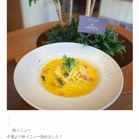
・
・
🍁
🍁
秋メニュー
今週より秋メニュー始めました！