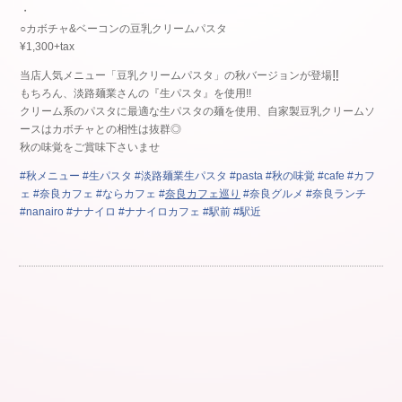
・
○カボチャ&ベーコンの豆乳クリームパスタ
¥1,300+tax
‼︎
当店人気メニュー「豆乳クリームパスタ」の秋バージョンが登場
もちろん、淡路麺業さんの『生パスタ』を使用!!
クリーム系のパスタに最適な生パスタの麺を使用、自家製豆乳クリームソ
ースはカボチャとの相性は抜群◎
👍
秋の味覚をご賞味下さいませ
#
秋メニュー
#
生パスタ
#
淡路麺業生パスタ
#
pasta
#
秋の味覚
#
cafe
#
カフ
ェ
#
奈良カフェ
#
ならカフェ
#
奈良カフェ巡り
#
奈良グルメ
#
奈良ランチ
#
nanairo
#
ナナイロ
#
ナナイロカフェ
#
駅前
#
駅近