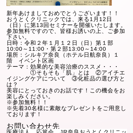
新年あけましておめでとうございます！！
おうとくクリニックでは、来る1月12日
（日）に第13回セミナーを開催いたします。
参加無料ですので、皆様お誘いの上、ご参加
下さい。
日時：令和２年１月１２日（日）第１部
10:00～11:00・第２部13:00～14:00
場所：シルキア奈良（ホテル日航奈良）１
階 イベント区画
テーマ：効果的な美容治療のススメ・・・
①そもそも「肌」とは ②アイチエ
イジングケアについて ③化粧品の選び方と
は？
美容にとっておきのお話です！この機会をお
楽しみください。
※参加無料！！
※先着30名様に素敵なプレゼントをご用意し
ております！
お問い合わせ先
医療法人 応篤会 JR奈良おうとくクリニッ