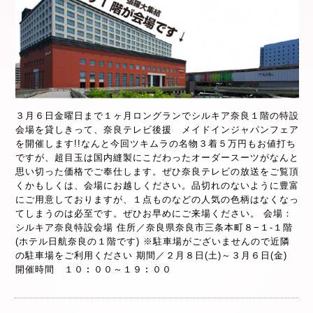
３月６日金曜日まで１ヶ月ロングランでシルキア奈良１階の特設
会場を貸しきって、奈良テレビ後援 メイドインジャパンフェア
を開催します!!なんと今回ツキムラの名物３着５万円もお値打ち
ですが、超目玉は国内縫製にこだわったオーダースーツがなんと
思い切った価格でご奉仕します。ぜひ奈良テレビの放送をご覧頂
くかもしくは、会場にお越しください。品切れのないように豊富
にご用意しておりますが、１点ものなどの人気の色柄はなくなっ
てしまうのは必至です。ぜひお早めにご来場ください。 会場：
シルキア奈良特設会場 住所／奈良県奈良市三条本町８−１-１階
(ホテル日航奈良の１階です) ※駐車場がございませんので近隣
の駐車場をご利用ください 期間／２月８日(土)～３月６日(金)
開催時間 １０︰００～１９︰００