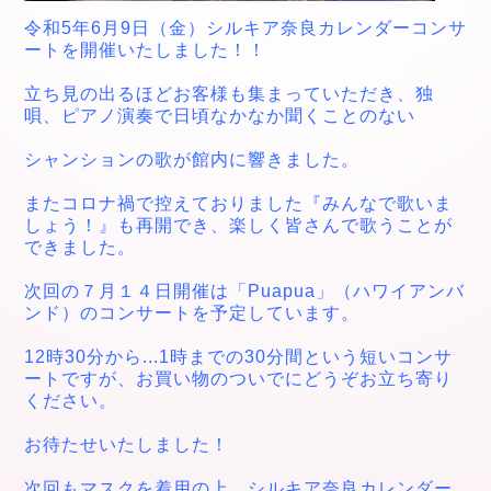
令和5年6
月9日（金）
シルキア奈良カレンダーコンサ
ートを開催
いたしました！！
立ち見の出るほどお客様も集まっていただき、独
唄、ピアノ演奏で日頃なかなか聞くことのない
シャンションの歌が館内に
響きました。
またコロナ禍で控えておりました『みんなで歌いま
しょう！』も再開でき、楽しく皆さんで歌うことが
できました。
次回の７月１４
日開催は「Puapua」（ハワイアンバ
ンド）
のコンサートを予定しています。
12時30分から
...
1時までの30分間という短
いコンサ
ートですが、
お買い物のついでにどうぞお立ち寄り
ください。
お待たせいたしました！
次回もマスクを着用の上、シルキア奈良カレンダー