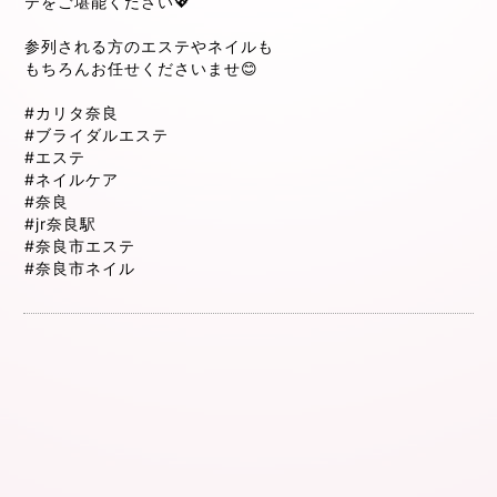
テをご堪能ください💖
参列される方のエステやネイルも
もちろんお任せくださいませ😊
#カリタ奈良
#ブライダルエステ
#エステ
#ネイルケア
#奈良
#jr奈良駅
#奈良市エステ
#奈良市ネイル