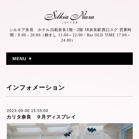
シルキア奈良 ホテル日航奈良1階・2階 JR奈良駅西口スグ 営業時
間：8:00 - 20:00（鶴すし 11:00～22:00・Bar OLD TIME 17:00～
24:00）
MENU ▼
インフォメーション
2023-09-06 15:55:00
カリタ奈良 ９月ディスプレイ