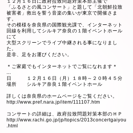
１２月１６日に政府拉致問題対策本部主催で
「ふるさとの風コンサート」と題して「北朝鮮拉致
被害者」救出を誓う音楽の集いが東京で開催さま
す。
その模様を奈良県の国際観光課で、インターネット
回線を利用してシルキア奈良の１階イベントホール
にて
大型スクリーンでライブ中継される事になりまし
た。
是非、足をお運びください。
＊ご家庭でもインターネットでご覧になれます＊
...
日 １２月１６日（月）１８時～２０時４５分
場所 シルキア奈良１階イベントホール
詳しくは奈良県のホームページをご覧ください。
http://www.pref.nara.jp/item/111107.htm
コンサートの詳細は、政府拉致問題対策本部のＨＰ
http://www.rachi.go.jp/jp/topics/2013concertgaiyou
.html