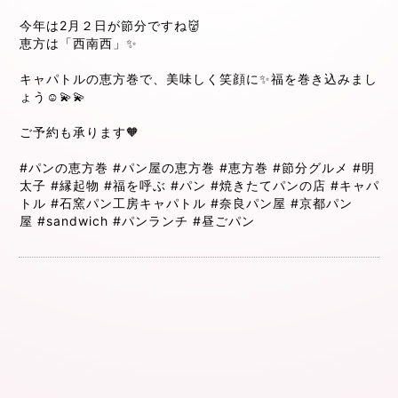
今年は2月２日が節分ですね👹
恵方は「西南西」✨
キャパトルの恵方巻で、美味しく笑顔に✨福を巻き込みまし
ょう☺️💫💫
ご予約も承ります🧡
#パンの恵方巻
#パン屋の恵方巻
#恵方巻
#節分グルメ
#明
太子
#縁起物
#福を呼ぶ
#パン
#焼きたてパンの店
#キャパ
トル
#石窯パン工房キャパトル
#奈良パン屋
#京都パン
屋
#sandwich
#パンランチ
#昼ごパン