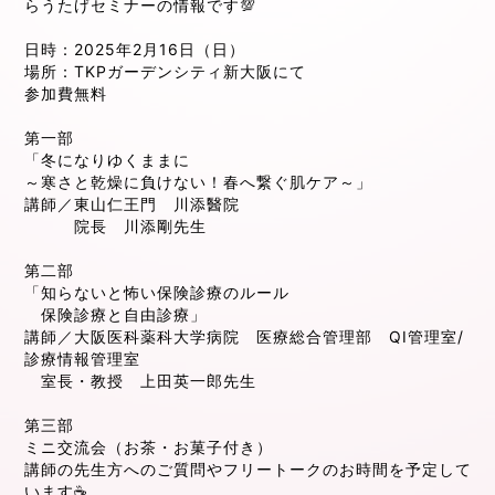
らうたげセミナーの情報です💯
日時：2025年2月16日（日）
場所：TKPガーデンシティ新大阪にて
参加費無料
第一部
「冬になりゆくままに
～寒さと乾燥に負けない！春へ繋ぐ肌ケア～」
講師／東山仁王門 川添醫院
院長 川添剛先生
第二部
「知らないと怖い保険診療のルール
保険診療と自由診療」
講師／大阪医科薬科大学病院 医療総合管理部 QI管理室/
診療情報管理室
室長・教授 上田英一郎先生
第三部
ミニ交流会（お茶・お菓子付き）
講師の先生方へのご質問やフリートークのお時間を予定して
います☕