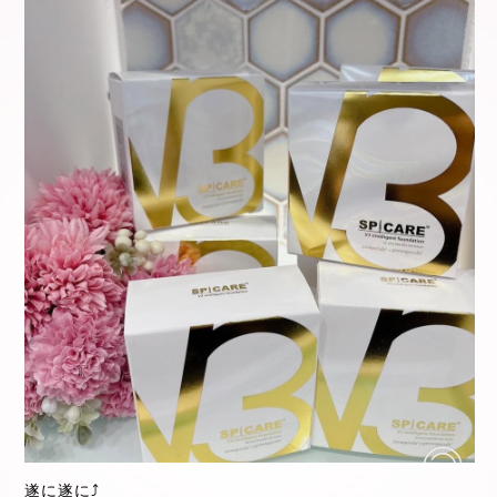
遂に遂に⤴️