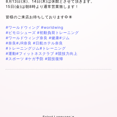
8月13日(水)、14日(木)は休館とさせて頂きます。
15日(金)は朝8時より通常営業致します！
皆様のご来店お待ちしております🌻☀️
#ワールドウィング
#worldwing
#ビモロシューズ
#初動負荷トレーニング
#ワールドウィング奈良
#健康
#ジム
#奈良
#JR奈良
#日航ホテル奈良
#トレーニングジム
#トレーニング
#運動
#フィットネスクラブ
#競技力向上
#スポーツ
#ケガ予防
#競技復帰