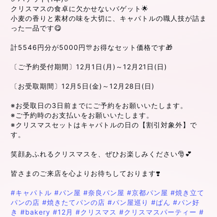
クリスマスの食卓に欠かせないバゲット🌟
小麦の香りと素材の味を大切に、キャパトルの職人技が詰ま
った一品です😋
計5546円分が5000円🎊お得なセット価格です🎁
〔ご予約受付期間〕12月1日(月)～12月21日(日)
〔お受取期間〕12月5日(金)～12月28日(日)
※お受取日の3日前までにご予約をお願いいたします。
※ご予約時のお支払いをお願いいたします。
※クリスマスセットはキャパトルの日の【割引対象外】で
す。
笑顔あふれるクリスマスを、ぜひお楽しみください🎅💕
皆さまのご来店を心よりお待ちしております❣️
#キャパトル
#パン屋
#奈良パン屋
#京都パン屋
#焼き立て
パンの店
#焼きたてパンの店
#パン屋巡り
#ぱん
#パン好
き
#bakery
#12月
#クリスマス
#クリスマスパーティー
#