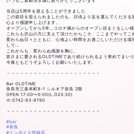
いつもご愛顧頂き誠にありがとうございます
当店は5周年を迎えることができました
この節目を迎えられましたのも、日頃より足を運んでくださる
心より感謝申し上げます。
オープンしてから5年…コロナ禍からのオープン目まぐるしい
これらも沢山の方に支えて頂けたからこそ、ここまでやってこ
変わらぬ日々とともに、心地よい時間をお過ごしいただける場
して…
これからも、変わらぬ感謝を胸に、
皆さまに愛されるOLDTIMEであり続けられるよう努めてまい
今後ともどうぞよろしくお願いいたします。
－－－－－－－－－－－－－－－－－－－－－
⁡
Bar OLDTIME
奈良市三条本町8-1 シルキア奈良 2階
OPEN 17:00〜0:00(L.O23:30)
☏:0742-93-9790⁡
⁡
－－－－－－－－－－－－－－－－－－－－－⁡
⁡
#bar
#奈良
#インボイス登録店