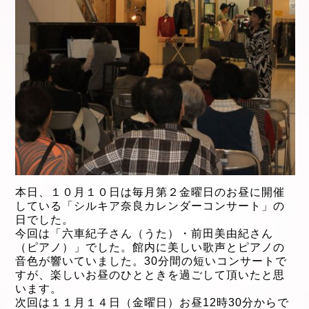
本日、１０
月１０
日は毎月第２金曜日のお昼に開催
している「シルキア奈良カレンダーコンサート」の
日でした。
今回は「六車紀子さん（うた）・前田美由紀さん
（ピアノ）」でした。館内に美しい歌声とピアノの
音色が響いていました。30分間の短いコンサートで
すが、楽しいお昼のひとときを過ごして頂いたと思
います。
次回は１１月１４日（金曜日）お昼12時30分からで