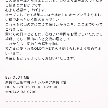
この節目を迎えられましたのも、日頃より足を運んでくださ
る皆さまのおかげです
心より感謝申し上げます。
オープンしてから5年…コロナ禍からのオープン目まぐるし
い様であっという間の日々でした
これらも沢山の方に支えて頂けたからこそ、ここまでやって
これました
変わらぬ日々とともに、心地よい時間をお過ごしいただける
場所、そして沢山の方と交流の場として…
これからも、変わらぬ感謝を胸に、
皆さまに愛されるOLDTIMEであり続けられるよう努めてま
いります。
今後ともどうぞよろしくお願いいたします。
－－－－－－－－－－－－－－－－－－－－－
⁡
Bar OLDTIME
奈良市三条本町8-1 シルキア奈良 2階
OPEN 17:00〜0:00(L.O23:30)
☏:0742-93-9790⁡
⁡
－－－－－－－－－－－－－－－－－－－－－⁡
⁡