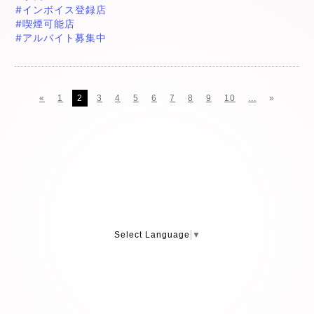
#インボイス登録店
#喫煙可能店
#アルバイト募集中
«
1
2
3
4
5
6
7
8
9
10
...
»
Select Language
▼