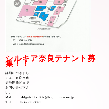
シルキア奈良テナント募
集！！
詳細につきまし
ては、
奈良市市
街地開発
㈱まで
お問い合せ下さ
い。
Mail
:
shigaichi.silkia@lagoon.ocn.ne.jp
TEL
:
0742-30-3370