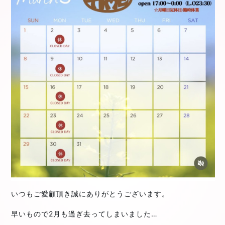
いつもご愛顧頂き誠にありがとうございます。
⁡
⁡
早いもので2月も過ぎ去ってしまいました…
⁡