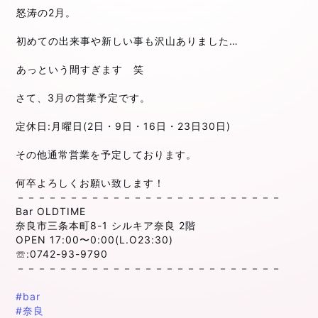
⁡
怒涛の2月。
⁡
⁡
⁡初めて
の出来事や新しい事も沢山ありました…
⁡
⁡
あっという間すぎます 笑
⁡
さて、3月の営業予定です。
⁡
定休日:月曜日(2日・9日・16日・23日30日)
⁡
その他通常営業を予定しております。
⁡
何卒よろしくお願い致します！
－－－－－－－－－－－－－－－－－－－－－－－－－
Bar OLDTIME
奈良市三条本町8-1 シルキア奈良 2階
OPEN 17:00〜0:00(L.O23:30)
☏:0742-93-9790
－－－－－－－－－－－－－－－－－－－－－－－－－⁡
#bar
#奈良