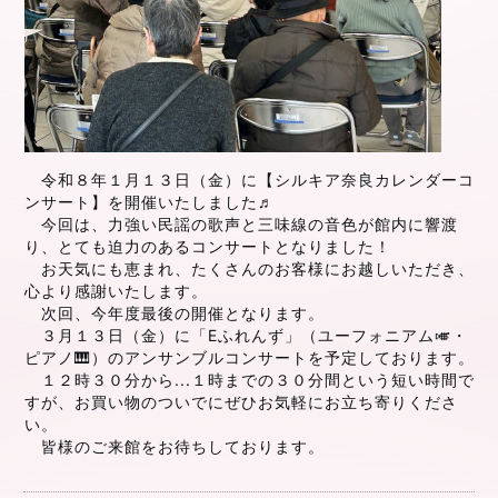
令和８年１月１３日（金）に【シルキア奈良カレンダーコ
ンサート】を開催いたしました♬
今回は、力強い民謡の歌声と三味線の音色が館内に響渡
り、とても迫力のあるコンサートとなりました！
お天気にも恵まれ、たくさんのお客様にお越しいただき、
心より感謝いたします。
次回、今年度最後の開催となります。
３月１３日（金）に「Eふれんず」（ユーフォニアム🎺・
ピアノ🎹）
のアンサ
ンブルコンサートを
予定しております。
１２時３０分から...
１時までの３０分間という短い時間で
すが、お買い物のついでにぜひお気軽に
お立ち寄りくださ
い。
皆様のご来館をお待ちしております。