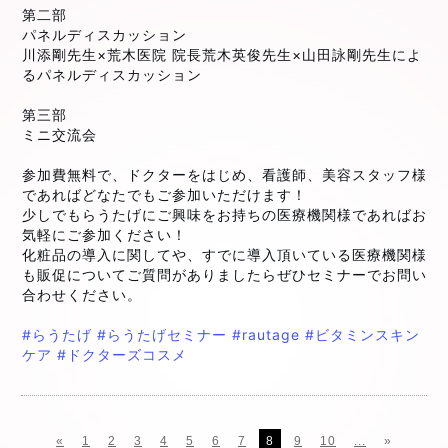
第二部
パネルディスカッション
川添剛先生×荒木医院 院長荒木英俊先生×山田詠剛先生によ
るパネルディスカッション
第三部
ミニ交流会
参加費無料で、ドクターをはじめ、看護師、美容スタッフ様
であればどなたでもご参加いただけます！
少しでもらうたげにご興味をお持ちの医療機関様であればお
気軽にご参加ください！
化粧品の導入に関してや、すでに導入頂いている医療機関様
も販促についてご質問がありましたらぜひセミナーでお問い
合わせください。
#らうたげ
#らうたげセミナー
#rautage
#ビタミンスキン
ケア
#ドクターズコスメ
«
1
2
3
4
5
6
7
8
9
10
...
»