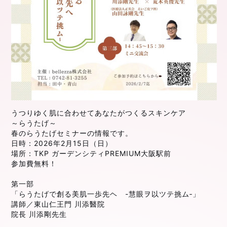
うつりゆく肌に合わせてあなたがつくるスキンケア
～らうたげ～
春のらうたげセミナーの情報です。
日時：2026年2月15日（日）
場所：TKP ガーデンシティPREMIUM大阪駅前
参加費無料！
第一部
「らうたげで創る美肌一歩先ヘ -慧眼ヲ以ツテ挑ム‐」
講師／東山仁王門 川添醫院
院長 川添剛先生